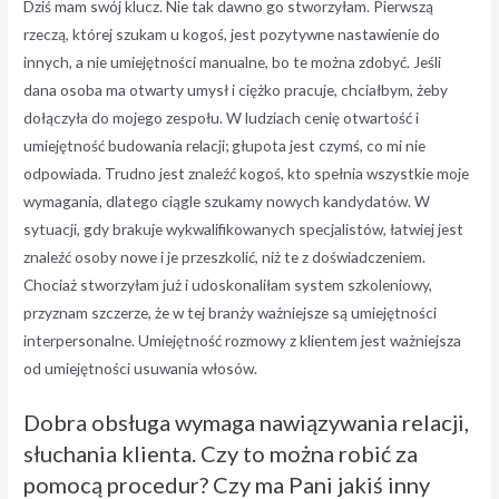
Dziś mam swój klucz. Nie tak dawno go stworzyłam. Pierwszą
rzeczą, której szukam u kogoś, jest pozytywne nastawienie do
innych, a nie umiejętności manualne, bo te można zdobyć. Jeśli
dana osoba ma otwarty umysł i ciężko pracuje, chciałbym, żeby
dołączyła do mojego zespołu. W ludziach cenię otwartość i
umiejętność budowania relacji; głupota jest czymś, co mi nie
odpowiada. Trudno jest znaleźć kogoś, kto spełnia wszystkie moje
wymagania, dlatego ciągle szukamy nowych kandydatów. W
sytuacji, gdy brakuje wykwalifikowanych specjalistów, łatwiej jest
znaleźć osoby nowe i je przeszkolić, niż te z doświadczeniem.
Chociaż stworzyłam już i udoskonaliłam system szkoleniowy,
przyznam szczerze, że w tej branży ważniejsze są umiejętności
interpersonalne. Umiejętność rozmowy z klientem jest ważniejsza
od umiejętności usuwania włosów.
Dobra obsługa wymaga nawiązywania relacji,
słuchania klienta. Czy to można robić za
pomocą procedur? Czy ma Pani jakiś inny