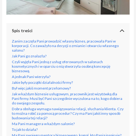
Spis treści
Zanim zaczęła Pani prowadzić własny biznes, pracowała Pani w
korporacji. Co zaważyło na decyzji o zmianie i otwarciu własnego
salonu?
Jak Pani go znalazła?
Czyli wyjęła Pani jedną z usług oferowanych w salonach
kosmetycznych i w oparciu o nią stworzyła osobną koncepcję
biznesową.
A jednak Pani wierzyła?
Jakie były początki działalności firmy?
Był więc jakiś moment przełomowy?
Jak w każdym biznesie usługowym, pracownik jest wizytówką dla
Pani firmy. Musi być Pani szczególnie wyczulona na to, kogo dobiera
do swojego zespołu.
Dobra obsługa wymaga nawiązywania relacji, słuchania klienta. Czy
to można robić za pomocą procedur? Czy ma Pani jakiś inny sposób
budowania tej relacji?
Ma Pani managera w każdym salonie?
To jak to działa?
Ma Pani swojego mentora biznesowego, kogoś, kto Panią inspiruje?