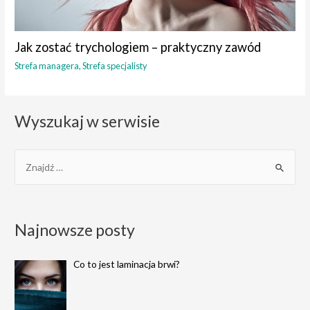
Jak zostać trychologiem – praktyczny zawód
Strefa managera
,
Strefa specjalisty
Wyszukaj w serwisie
S
e
a
r
Najnowsze posty
c
h
Co to jest laminacja brwi?
f
o
r