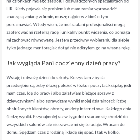
na członkach mojego zespołu i doświadczonych specjalistach od
HR. Kiedy pojawia się problem lub mam zamiar wprowadzić
znaczącą zmianę w firmie, muszę najpierw z kimś o tym
porozmawiać. Wtedy wiem, że moi zaufani profesjonaliści mogą
zaoferować mi rzetelną radę i unikalny punkt widzenia, co pomaga
mi zachować równowagę. Jestem przeciwny wybieraniu dla siebie
tylko jednego mentora; jak dotąd nie odkryłem go na własną rękę.
Jak wygląda Pani codzienny dzień pracy?
Wstaję i odwożę dzieci do szkoły. Korzystam z bycia
przedsiębiorcą, żeby dłużej poleżeć w łóżku i poczytać książkę, jeśli
mam czas. Idę do pracy i albo załatwiam bieżące sprawy z
dziewczynkami, albo sprawdzam wyniki mojej działalności: liczbę
obsłużonych klientów, obroty, ankiety internetowe. Każdego dnia
śledzę wyniki. Przynajmniej raz w tygodniu staram się chodzić do
wszystkich salonów, ale nie zawsze mi się to udaje. Wracam do
domu. Spędzam czas z rodziną i kładę się spać. I tak w kółko.