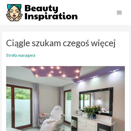
Skip
to
Main
content
Men
Ciągle szukam czegoś więcej
Strefa managera