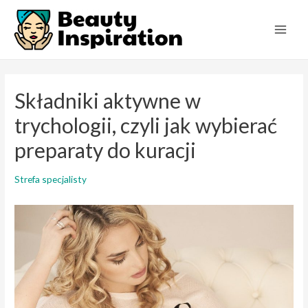
Skip
to
Main
content
Men
Składniki aktywne w
trychologii, czyli jak wybierać
preparaty do kuracji
Strefa specjalisty