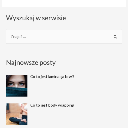
Wyszukaj w serwisie
S
e
a
r
Najnowsze posty
c
h
Co to jest laminacja brwi?
f
o
r
:
Co to jest body wrapping