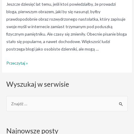
Jeszcze dziesięć lat temu, jeśli ktoś powiedziałby, że prowadzi
bloga, pierwszym obrazem, jaki by się nasunął, byłby
prawdopodobnie obraz rozwydrzonego nastolatka, który zapisuje
swoje myśli w internecie zamiast trzymanym pod poduszką
fizycznym pamiętniku. Ale czasy się zmieniły. Obecnie pisanie bloga
stało się popularne, a nawet dochodowe. Większość ludzi
postrzega blogi jako osobiste dzienniki, ale mogą …
Blog
Przeczytaj »
–
skuteczne
Wyszukaj w serwisie
narzędzie
promocji
S
e
a
r
Najnowsze posty
c