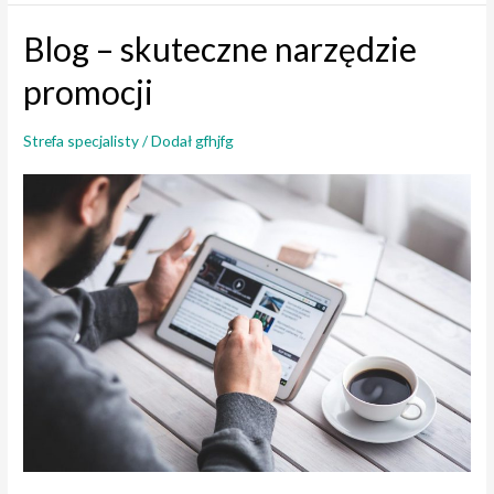
w
Blog – skuteczne narzędzie
trychologii,
czyli
promocji
jak
wybierać
Strefa specjalisty
/ Dodał
gfhjfg
preparaty
do
kuracji