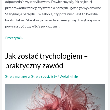
odpowiednio wysterylizowany. Dowiedzmy się, jak najlepiej
przeprowadzić zabieg czyszczenia narzędzi i gdzie go wykonywać.
Sterylizacja narzędzi – w salonie, czy poza nim? Jest to kwestia
bardzo łatwa. Sterylizacja narzędzi kosmetycznych wykonywana
powinna być oczywiście po każdym …
Czy
Przeczytaj »
narzędzia
sterylizować
Jak zostać trychologiem –
w
salonie
praktyczny zawód
kosmetycznym
czy
Strefa managera
,
Strefa specjalisty
/ Dodał
gfhjfg
poza
nim?