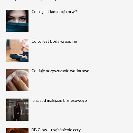
h
Co to jest laminacja brwi?
f
o
r
:
Co to jest body wrapping
Co daje oczyszczanie wodorowe
5 zasad makijażu biznesowego
BB Glow – rozjaśnienie cery