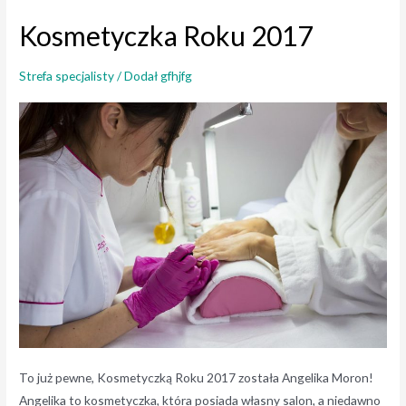
pracę
Kosmetyczka Roku 2017
jako
makijażystka?
Strefa specjalisty
/ Dodał
gfhjfg
To już pewne, Kosmetyczką Roku 2017 została Angelika Moron!
Angelika to kosmetyczka, która posiada własny salon, a niedawno