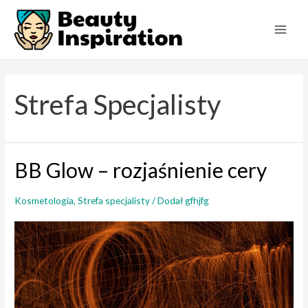
Skip
to
Main
content
Men
Strefa Specjalisty
BB Glow – rozjaśnienie cery
Kosmetologia
,
Strefa specjalisty
/ Dodał
gfhjfg