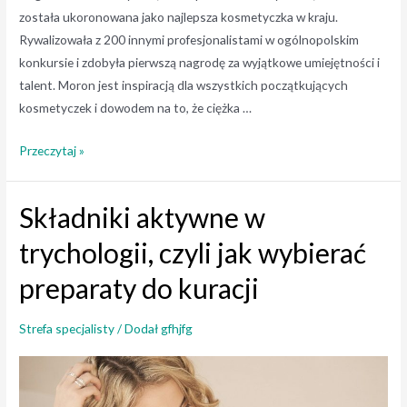
została ukoronowana jako najlepsza kosmetyczka w kraju.
Rywalizowała z 200 innymi profesjonalistami w ogólnopolskim
konkursie i zdobyła pierwszą nagrodę za wyjątkowe umiejętności i
talent. Moron jest inspiracją dla wszystkich początkujących
kosmetyczek i dowodem na to, że ciężka …
Kosmetyczka
Przeczytaj »
Roku
2017
Składniki aktywne w
trychologii, czyli jak wybierać
preparaty do kuracji
Strefa specjalisty
/ Dodał
gfhjfg