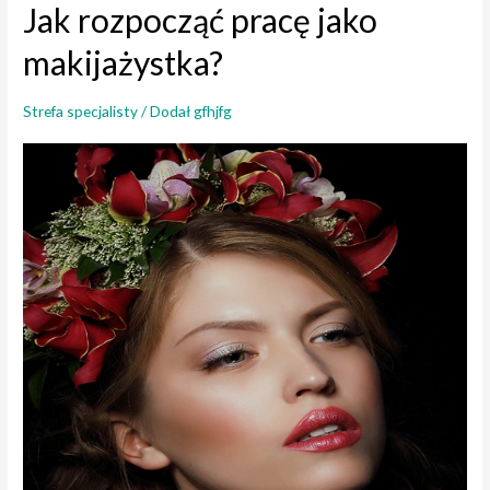
Jak rozpocząć pracę jako
–
praktyczny
makijażystka?
zawód
Strefa specjalisty
/ Dodał
gfhjfg