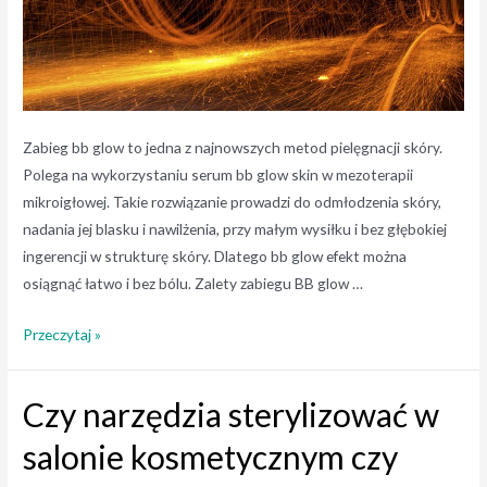
Zabieg bb glow to jedna z najnowszych metod pielęgnacji skóry.
Polega na wykorzystaniu serum bb glow skin w mezoterapii
mikroigłowej. Takie rozwiązanie prowadzi do odmłodzenia skóry,
nadania jej blasku i nawilżenia, przy małym wysiłku i bez głębokiej
ingerencji w strukturę skóry. Dlatego bb glow efekt można
osiągnąć łatwo i bez bólu. Zalety zabiegu BB glow …
BB
Przeczytaj »
Glow
–
Czy narzędzia sterylizować w
rozjaśnienie
cery
salonie kosmetycznym czy